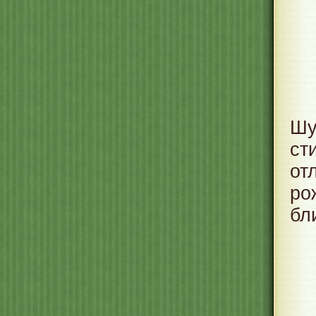
Шу
ст
от
ро
бл