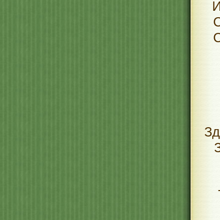
И
С
С
Зд